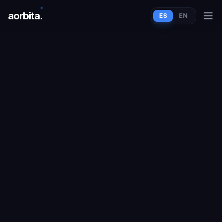
aorbit
a
.
ES
EN