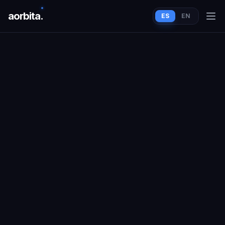
aorbit
a
.
ES
EN