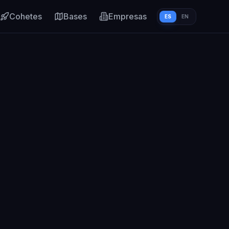
Cohetes
Bases
Empresas
ES
EN