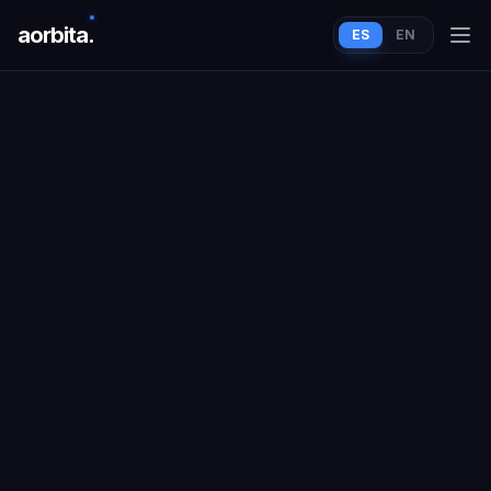
aorbit
a
.
ES
EN