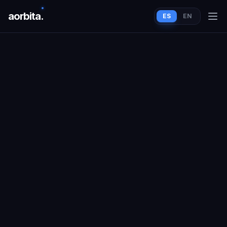
aorbit
a
.
ES
EN