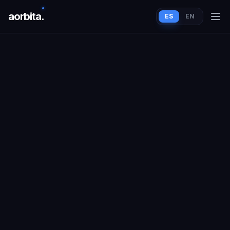
aorbit
a
.
ES
EN