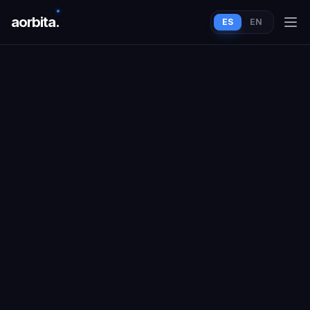
aorbit
a
.
ES
EN