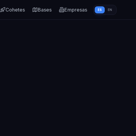
Cohetes
Bases
Empresas
ES
EN