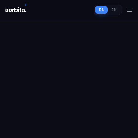
aorbit
a
.
ES
EN