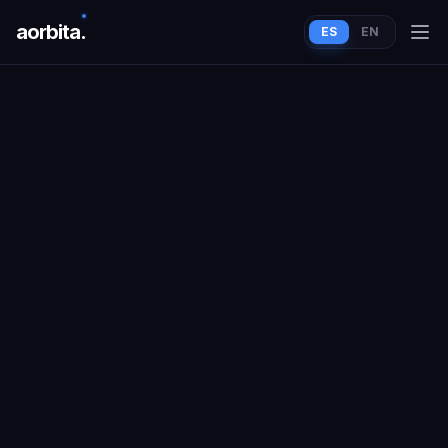
aorbit
a
.
ES
EN