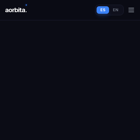
aorbit
a
.
ES
EN