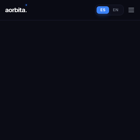
aorbit
a
.
ES
EN