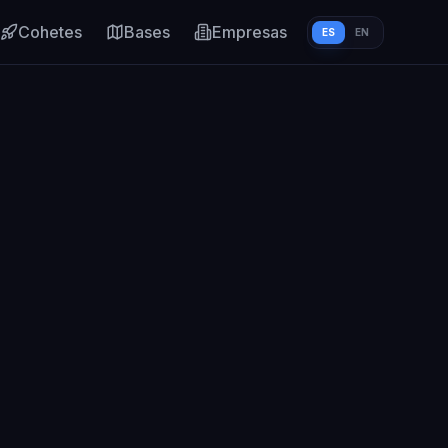
Cohetes
Bases
Empresas
ES
EN