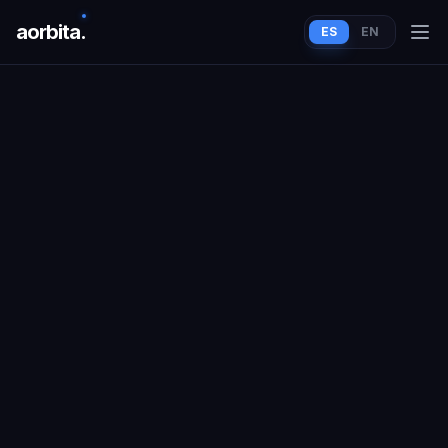
aorbit
a
.
ES
EN