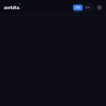
aorbit
a
.
ES
EN