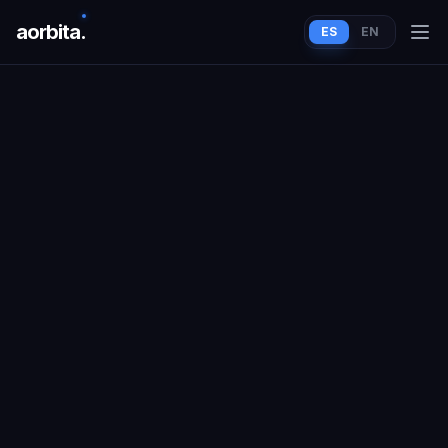
aorbit
a
.
ES
EN