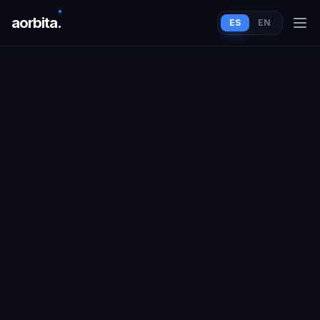
aorbit
a
.
ES
EN