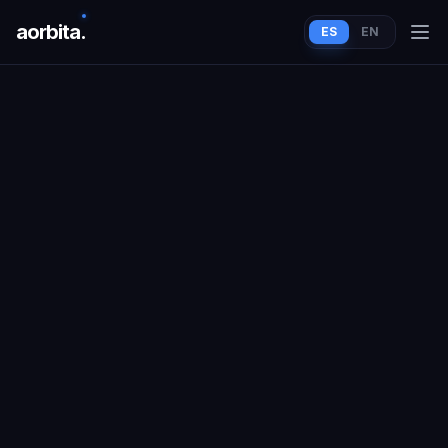
aorbit
a
.
ES
EN