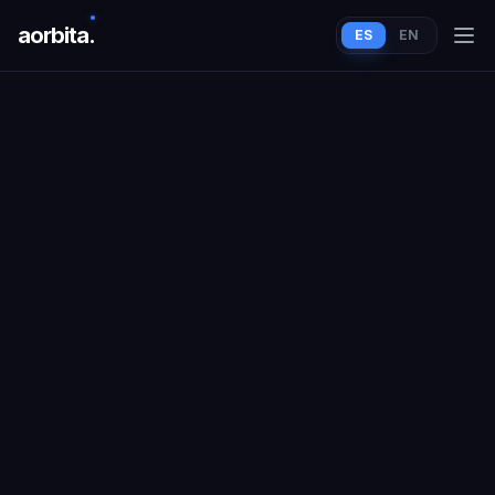
aorbit
a
.
ES
EN