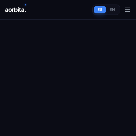
aorbit
a
.
ES
EN