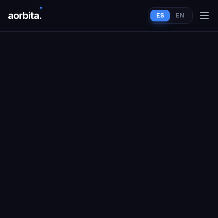
aorbit
a
.
ES
EN