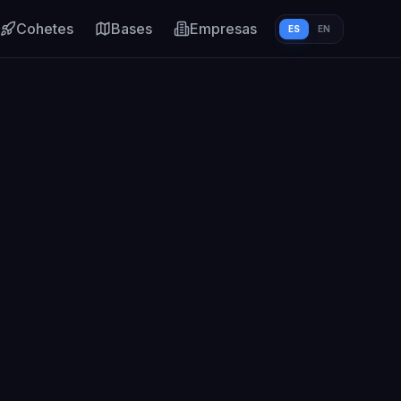
Cohetes
Bases
Empresas
ES
EN