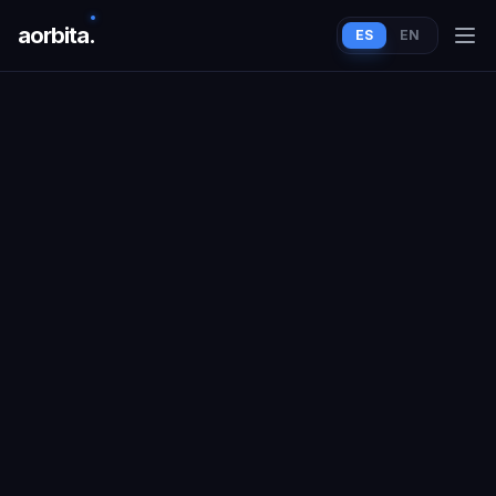
aorbit
a
.
ES
EN