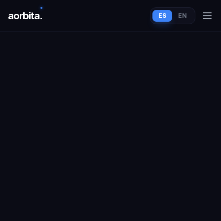
aorbit
a
.
ES
EN