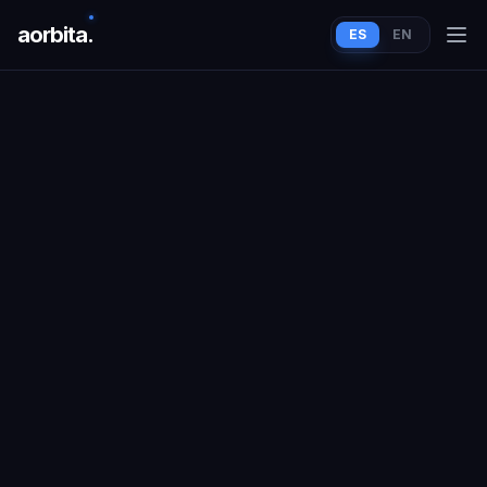
aorbit
a
.
ES
EN