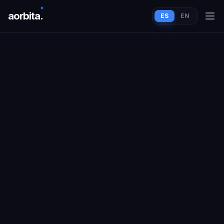
aorbit
a
.
ES
EN