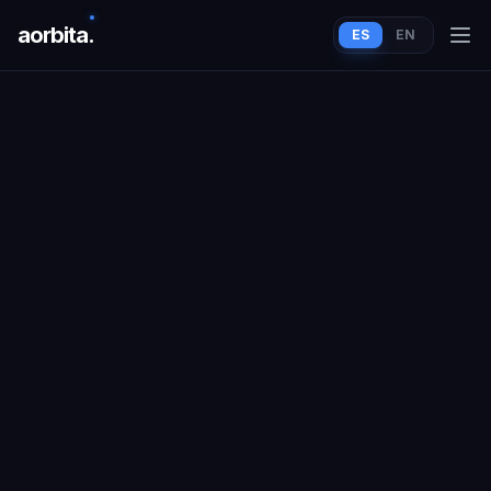
aorbit
a
.
ES
EN