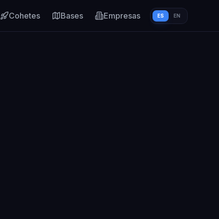
Cohetes
Bases
Empresas
ES
EN