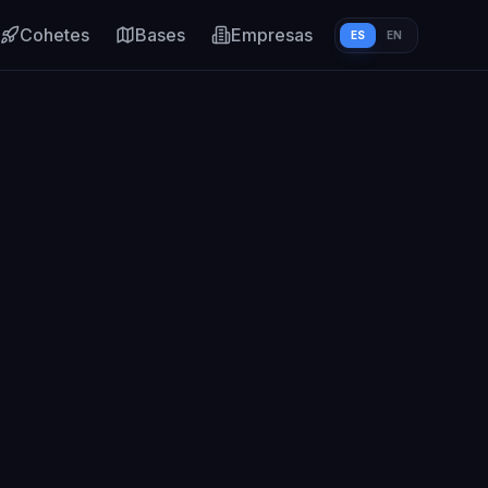
Cohetes
Bases
Empresas
ES
EN