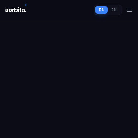
aorbit
a
.
ES
EN