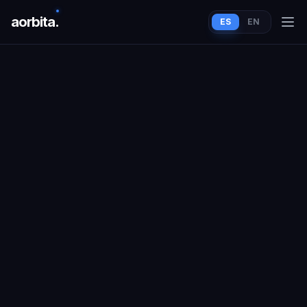
aorbit
a
.
ES
EN