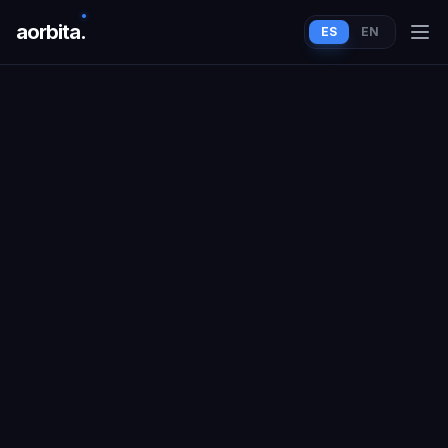
aorbit
a
.
ES
EN