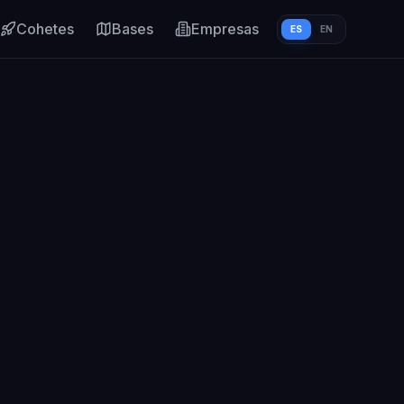
Cohetes
Bases
Empresas
ES
EN