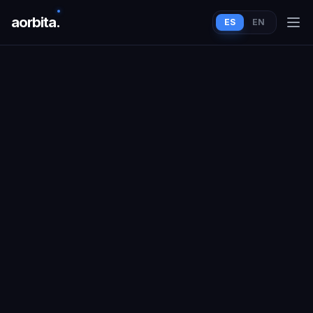
aorbit
a
.
ES
EN