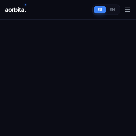
aorbit
a
.
ES
EN