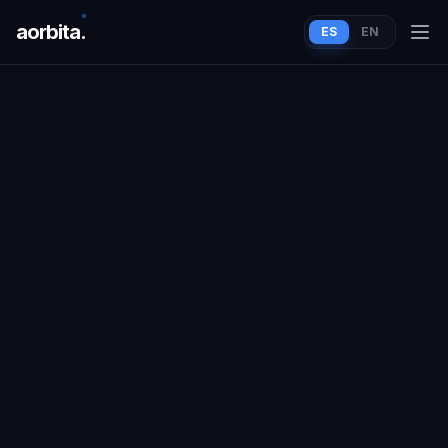
aorbit
a
.
ES
EN