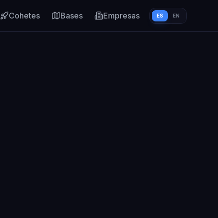
Cohetes
Bases
Empresas
ES
EN