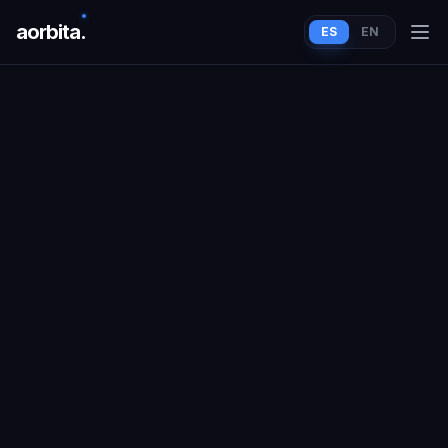
aorbit
a
.
ES
EN