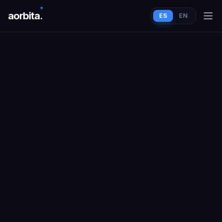
aorbit
a
.
ES
EN