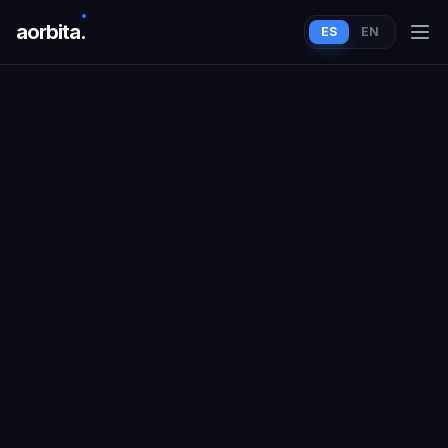
aorbit
a
.
ES
EN