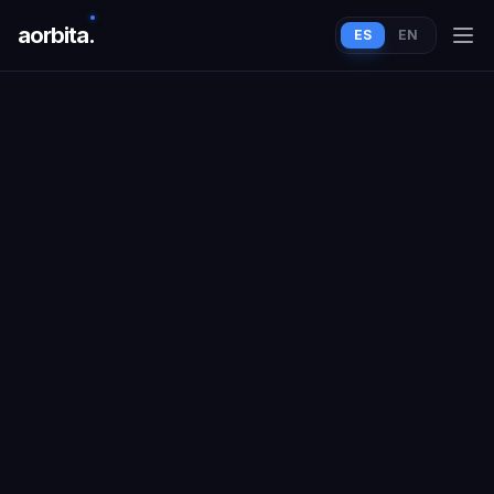
aorbit
a
.
ES
EN