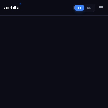
aorbit
a
.
ES
EN