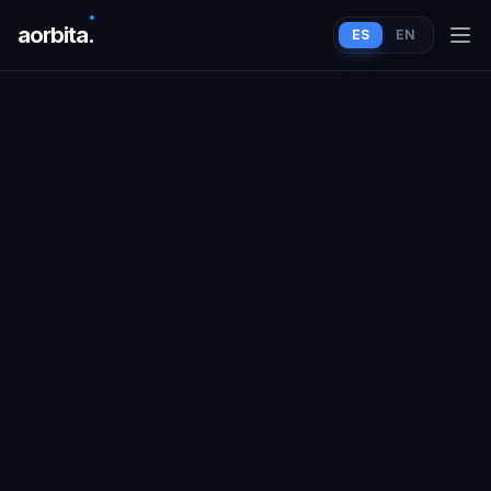
aorbit
a
.
ES
EN