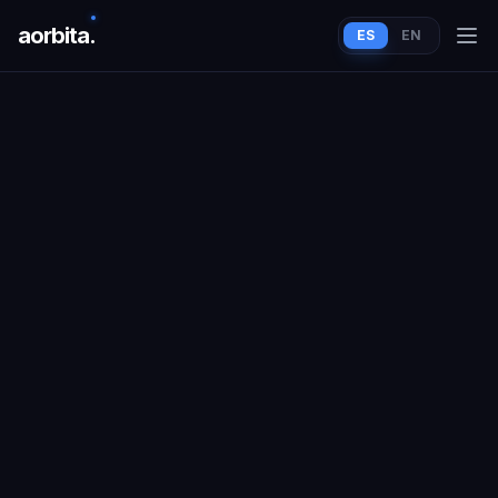
aorbit
a
.
ES
EN