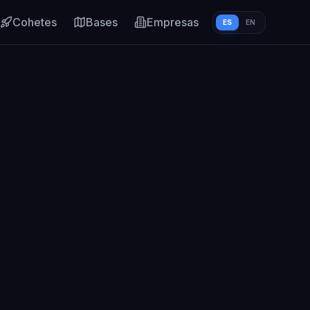
Cohetes
Bases
Empresas
ES
EN