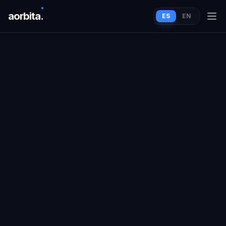
aorbit
a
.
ES
EN