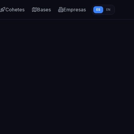
Cohetes
Bases
Empresas
ES
EN