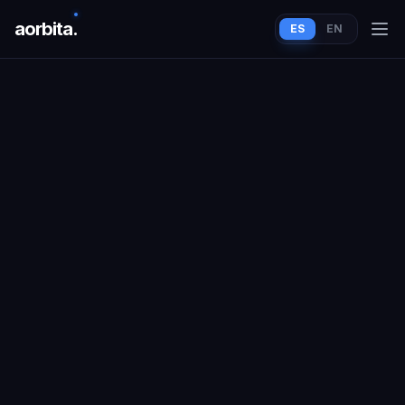
aorbit
a
.
ES
EN