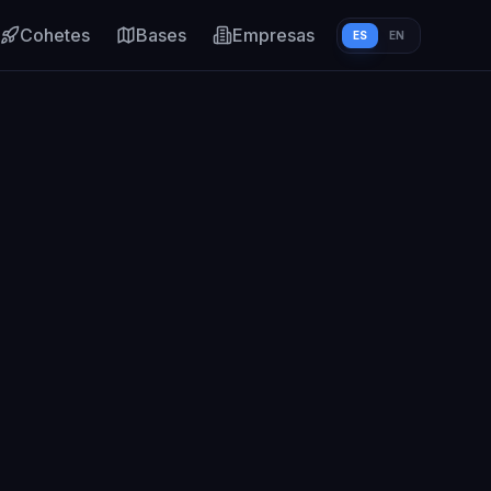
Cohetes
Bases
Empresas
ES
EN