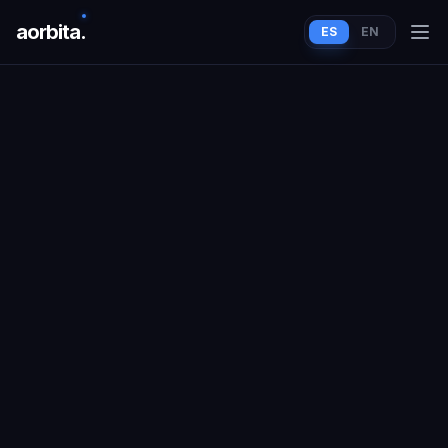
aorbit
a
.
ES
EN